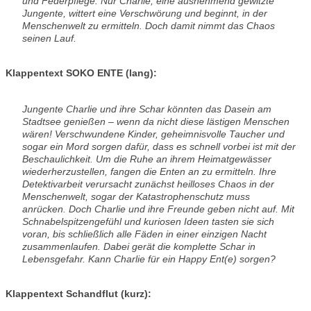
und Federpflege. Nur Charlie, eine ausnehmend gewitzte
Jungente, wittert eine Verschwörung und beginnt, in der
Menschenwelt zu ermitteln. Doch damit nimmt das Chaos
seinen Lauf.
Klappentext SOKO ENTE (lang):
Jungente Charlie und ihre Schar könnten das Dasein am
Stadtsee genießen – wenn da nicht diese lästigen Menschen
wären! Verschwundene Kinder, geheimnisvolle Taucher und
sogar ein Mord sorgen dafür, dass es schnell vorbei ist mit der
Beschaulichkeit. Um die Ruhe an ihrem Heimatgewässer
wiederherzustellen, fangen die Enten an zu ermitteln. Ihre
Detektivarbeit verursacht zunächst heilloses Chaos in der
Menschenwelt, sogar der Katastrophenschutz muss
anrücken. Doch Charlie und ihre Freunde geben nicht auf. Mit
Schnabelspitzengefühl und kuriosen Ideen tasten sie sich
voran, bis schließlich alle Fäden in einer einzigen Nacht
zusammenlaufen. Dabei gerät die komplette Schar in
Lebensgefahr. Kann Charlie für ein Happy Ent(e) sorgen?
Klappentext Schandflut (kurz):