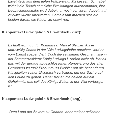
Elwetritsch aus dem tiefen Pfälzerwald. Mit kessem Schnabel
wirbelt die Tritsch sämtliche Ermittlungen durcheinander, ihre
Beobachtungsgabe wird dabei nur noch von ihrem Appetit auf
Zwiwwelkuche übertroffen. Gemeinsam machen sich die
beiden daran, die Fäden zu entwirren.
Klappentext Ludwigshöh & Elwetritsch (kurz):
Es läuft nicht gut für Kommissar Marcel Bleibier: Als er
unfreiwillig Chaos in der Villa Ludwigshöhe anrichtet, wird er
vom Dienst suspendiert. Doch die seltsamen Geschehnisse in
der Sommerresidenz König Ludwigs I. reißen nicht ab. Hat all
das mit der gerade abgeschlossenen Renovierung des alten
Gemäuers zu tun? Erneut muss Bleibier auf die besonderen
Fähigkeiten seiner Elwetritsch vertrauen, um der Sache auf
den Grund zu gehen. Dabei stoßen die beiden auf ein
Geheimnis, das seit des Königs Zeiten in der Villa verborgen
ist.
Klappentext Ludwigshöh & Elwetritsch (lang):
„Dem Land der Bayern zu Gnaden, aber meiner geliebten