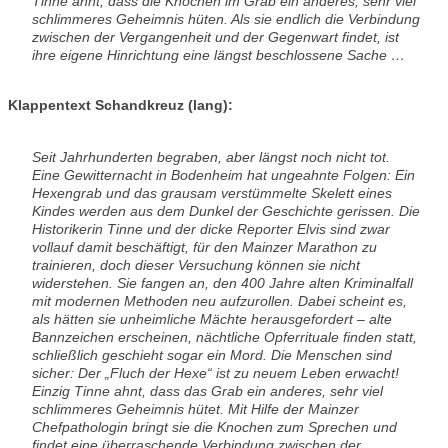
Tinne ahnt, dass die Knochen im Grab ein anderes, sehr viel
schlimmeres Geheimnis hüten. Als sie endlich die Verbindung
zwischen der Vergangenheit und der Gegenwart findet, ist
ihre eigene Hinrichtung eine längst beschlossene Sache …
Klappentext Schandkreuz (lang):
Seit Jahrhunderten begraben, aber längst noch nicht tot.
Eine Gewitternacht in Bodenheim hat ungeahnte Folgen: Ein
Hexengrab und das grausam verstümmelte Skelett eines
Kindes werden aus dem Dunkel der Geschichte gerissen. Die
Historikerin Tinne und der dicke Reporter Elvis sind zwar
vollauf damit beschäftigt, für den Mainzer Marathon zu
trainieren, doch dieser Versuchung können sie nicht
widerstehen. Sie fangen an, den 400 Jahre alten Kriminalfall
mit modernen Methoden neu aufzurollen. Dabei scheint es,
als hätten sie unheimliche Mächte herausgefordert – alte
Bannzeichen erscheinen, nächtliche Opferrituale finden statt,
schließlich geschieht sogar ein Mord. Die Menschen sind
sicher: Der „Fluch der Hexe“ ist zu neuem Leben erwacht!
Einzig Tinne ahnt, dass das Grab ein anderes, sehr viel
schlimmeres Geheimnis hütet. Mit Hilfe der Mainzer
Chefpathologin bringt sie die Knochen zum Sprechen und
findet eine überraschende Verbindung zwischen der