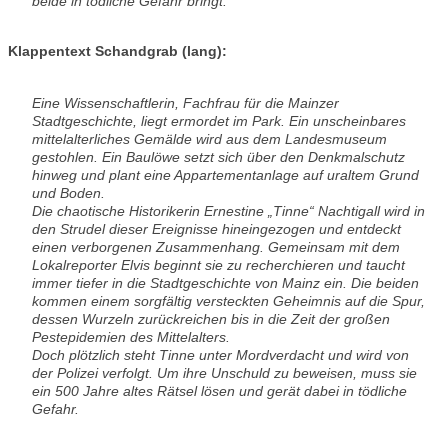
beide in tödliche Gefahr bringt.
Klappentext Schandgrab (lang):
Eine Wissenschaftlerin, Fachfrau für die Mainzer
Stadtgeschichte, liegt ermordet im Park. Ein unscheinbares
mittelalterliches Gemälde wird aus dem Landesmuseum
gestohlen. Ein Baulöwe setzt sich über den Denkmalschutz
hinweg und plant eine Appartementanlage auf uraltem Grund
und Boden.
Die chaotische Historikerin Ernestine „Tinne“ Nachtigall wird in
den Strudel dieser Ereignisse hineingezogen und entdeckt
einen verborgenen Zusammenhang. Gemeinsam mit dem
Lokalreporter Elvis beginnt sie zu recherchieren und taucht
immer tiefer in die Stadtgeschichte von Mainz ein. Die beiden
kommen einem sorgfältig versteckten Geheimnis auf die Spur,
dessen Wurzeln zurückreichen bis in die Zeit der großen
Pestepidemien des Mittelalters.
Doch plötzlich steht Tinne unter Mordverdacht und wird von
der Polizei verfolgt. Um ihre Unschuld zu beweisen, muss sie
ein 500 Jahre altes Rätsel lösen und gerät dabei in tödliche
Gefahr.