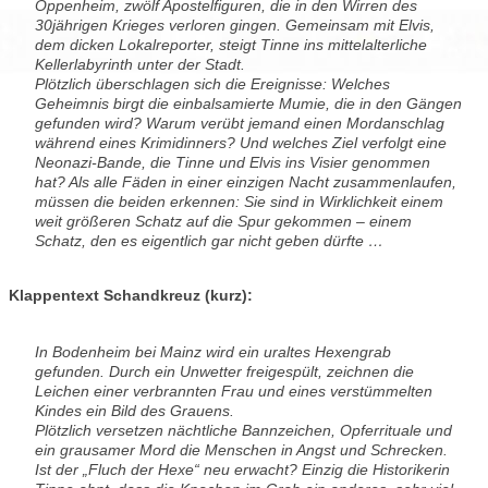
Oppenheim, zwölf Apostelfiguren, die in den Wirren des
30jährigen Krieges verloren gingen. Gemeinsam mit Elvis,
dem dicken Lokalreporter, steigt Tinne ins mittelalterliche
Kellerlabyrinth unter der Stadt.
Plötzlich überschlagen sich die Ereignisse: Welches
Geheimnis birgt die einbalsamierte Mumie, die in den Gängen
gefunden wird? Warum verübt jemand einen Mordanschlag
während eines Krimidinners? Und welches Ziel verfolgt eine
Neonazi-Bande, die Tinne und Elvis ins Visier genommen
hat? Als alle Fäden in einer einzigen Nacht zusammenlaufen,
müssen die beiden erkennen: Sie sind in Wirklichkeit einem
weit größeren Schatz auf die Spur gekommen – einem
Schatz, den es eigentlich gar nicht geben dürfte …
Klappentext Schandkreuz (kurz):
In Bodenheim bei Mainz wird ein uraltes Hexengrab
gefunden. Durch ein Unwetter freigespült, zeichnen die
Leichen einer verbrannten Frau und eines verstümmelten
Kindes ein Bild des Grauens.
Plötzlich versetzen nächtliche Bannzeichen, Opferrituale und
ein grausamer Mord die Menschen in Angst und Schrecken.
Ist der „Fluch der Hexe“ neu erwacht? Einzig die Historikerin