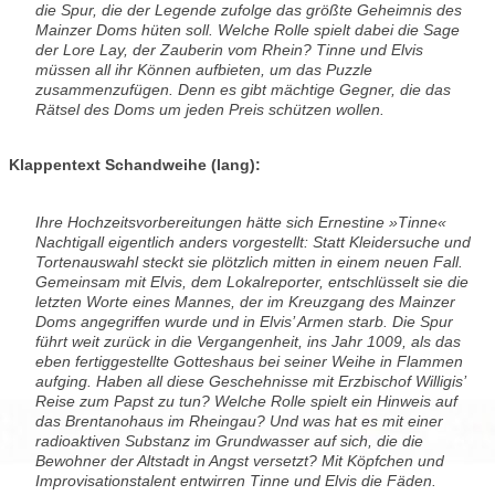
die Spur, die der Legende zufolge das größte Geheimnis des
Mainzer Doms hüten soll. Welche Rolle spielt dabei die Sage
der Lore Lay, der Zauberin vom Rhein? Tinne und Elvis
müssen all ihr Können aufbieten, um das Puzzle
zusammenzufügen. Denn es gibt mächtige Gegner, die das
Rätsel des Doms um jeden Preis schützen wollen.
Klappentext Schandweihe (lang):
Ihre Hochzeitsvorbereitungen hätte sich Ernestine »Tinne«
Nachtigall eigentlich anders vorgestellt: Statt Kleidersuche und
Tortenauswahl steckt sie plötzlich mitten in einem neuen Fall.
Gemeinsam mit Elvis, dem Lokalreporter, entschlüsselt sie die
letzten Worte eines Mannes, der im Kreuzgang des Mainzer
Doms angegriffen wurde und in Elvis’ Armen starb. Die Spur
führt weit zurück in die Vergangenheit, ins Jahr 1009, als das
eben fertiggestellte Gotteshaus bei seiner Weihe in Flammen
aufging. Haben all diese Geschehnisse mit Erzbischof Willigis’
Reise zum Papst zu tun? Welche Rolle spielt ein Hinweis auf
das Brentanohaus im Rheingau? Und was hat es mit einer
radioaktiven Substanz im Grundwasser auf sich, die die
Bewohner der Altstadt in Angst versetzt? Mit Köpfchen und
Improvisationstalent entwirren Tinne und Elvis die Fäden.