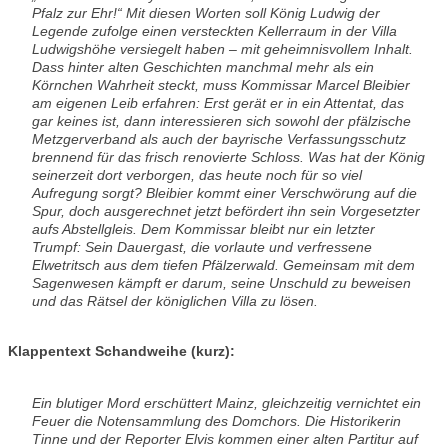
Pfalz zur Ehr!“ Mit diesen Worten soll König Ludwig der
Legende zufolge einen versteckten Kellerraum in der Villa
Ludwigshöhe versiegelt haben – mit geheimnisvollem Inhalt.
Dass hinter alten Geschichten manchmal mehr als ein
Körnchen Wahrheit steckt, muss Kommissar Marcel Bleibier
am eigenen Leib erfahren: Erst gerät er in ein Attentat, das
gar keines ist, dann interessieren sich sowohl der pfälzische
Metzgerverband als auch der bayrische Verfassungsschutz
brennend für das frisch renovierte Schloss. Was hat der König
seinerzeit dort verborgen, das heute noch für so viel
Aufregung sorgt? Bleibier kommt einer Verschwörung auf die
Spur, doch ausgerechnet jetzt befördert ihn sein Vorgesetzter
aufs Abstellgleis. Dem Kommissar bleibt nur ein letzter
Trumpf: Sein Dauergast, die vorlaute und verfressene
Elwetritsch aus dem tiefen Pfälzerwald. Gemeinsam mit dem
Sagenwesen kämpft er darum, seine Unschuld zu beweisen
und das Rätsel der königlichen Villa zu lösen.
Klappentext Schandweihe (kurz):
Ein blutiger Mord erschüttert Mainz, gleichzeitig vernichtet ein
Feuer die Notensammlung des Domchors. Die Historikerin
Tinne und der Reporter Elvis kommen einer alten Partitur auf