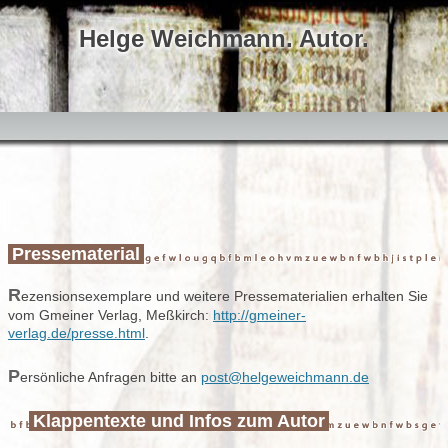
Helge Weichmann. Autor.
Springe
zum
Inhalt
Pressematerial
R
ezensionsexemplare und weitere Pressematerialien erhalten Sie
vom Gmeiner Verlag, Meßkirch:
http://gmeiner-
verlag.de/presse.html
.
P
ersönliche Anfragen bitte an
post@helgeweichmann.de
Klappentexte und Infos zum Autor