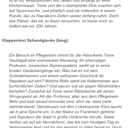
ist er tot, eingesponnen von Seilen und erhängt an einer
Kirchenmauer. Tinne und der Lokalreporter Elvis machen sich
auf Spurensuche, und plötzlich sind sie mittendrin in einem
Puzzle, das zu Napoleons Zeiten seinen Anfang nahm. Doch
das Rätsel, das sie zu lösen versuchen, ist heute noch so
tödlich wie vor 200 Jahren.
Klappentext Schandglocke (lang):
Ein Besuch im Pflegeheim nimmt für die Historikerin Tinne
Nachtigall eine unerwartete Wendung: Ihr ehemaliger
Professor, inzwischen Demenzpatient, weiht sie in seine
kruden Gedankengänge ein. Was hat es mit dem
Schinderhannes und einem seltsamen Geschenk für
Napoleon auf sich? Welche Rolle spielt ein Kellermeister aus
kurfürstlichen Zeiten? Und warum soll sie gegen Windmühlen
kämpfen? Zunächst tut Tinne seine Rätselworte als wirres
Hirngespinst ab. Als der Professor aber aus dem Pflegeheim
flieht und bald darauf ermordet wird, ahnt sie, dass mehr
dahintersteckt. Gemeinsam mit dem Lokalreporter Elvis taucht
sie in jene Epoche ein, in der Mainz zu Frankreich gehörte
und Napoleon die Stadt in große Umbrüche stürzte. Dabei
stoßen sie auf ein Vermächtnis, das bis zum heutigen Tag im
Verborgenen liegt und für das jemand zu töten bereit ist. Doch