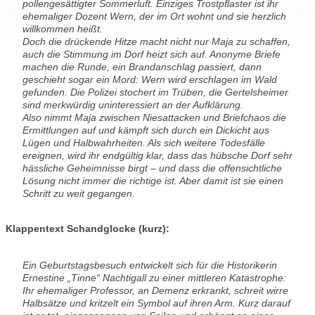
pollengesättigter Sommerluft. Einziges Trostpflaster ist ihr
ehemaliger Dozent Wern, der im Ort wohnt und sie herzlich
willkommen heißt.
Doch die drückende Hitze macht nicht nur Maja zu schaffen,
auch die Stimmung im Dorf heizt sich auf. Anonyme Briefe
machen die Runde, ein Brandanschlag passiert, dann
geschieht sogar ein Mord: Wern wird erschlagen im Wald
gefunden. Die Polizei stochert im Trüben, die Gertelsheimer
sind merkwürdig uninteressiert an der Aufklärung.
Also nimmt Maja zwischen Niesattacken und Briefchaos die
Ermittlungen auf und kämpft sich durch ein Dickicht aus
Lügen und Halbwahrheiten. Als sich weitere Todesfälle
ereignen, wird ihr endgültig klar, dass das hübsche Dorf sehr
hässliche Geheimnisse birgt – und dass die offensichtliche
Lösung nicht immer die richtige ist. Aber damit ist sie einen
Schritt zu weit gegangen.
Klappentext Schandglocke (kurz):
Ein Geburtstagsbesuch entwickelt sich für die Historikerin
Ernestine „Tinne“ Nachtigall zu einer mittleren Katastrophe:
Ihr ehemaliger Professor, an Demenz erkrankt, schreit wirre
Halbsätze und kritzelt ein Symbol auf ihren Arm. Kurz darauf