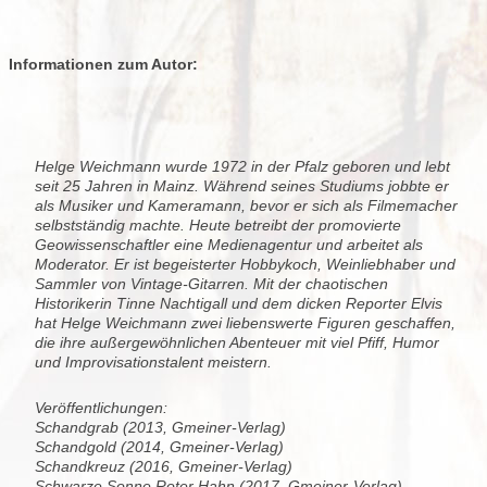
Informationen zum Autor:
Helge Weichmann wurde 1972 in der Pfalz geboren und lebt
seit 25 Jahren in Mainz. Während seines Studiums jobbte er
als Musiker und Kameramann, bevor er sich als Filmemacher
selbstständig machte. Heute betreibt der promovierte
Geowissenschaftler eine Medienagentur und arbeitet als
Moderator. Er ist begeisterter Hobbykoch, Weinliebhaber und
Sammler von Vintage-Gitarren. Mit der chaotischen
Historikerin Tinne Nachtigall und dem dicken Reporter Elvis
hat Helge Weichmann zwei liebenswerte Figuren geschaffen,
die ihre außergewöhnlichen Abenteuer mit viel Pfiff, Humor
und Improvisationstalent meistern.
Veröffentlichungen:
Schandgrab (2013, Gmeiner-Verlag)
Schandgold (2014, Gmeiner-Verlag)
Schandkreuz (2016, Gmeiner-Verlag)
Schwarze Sonne Roter Hahn (2017, Gmeiner-Verlag)