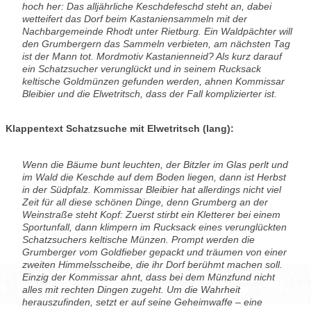
hoch her: Das alljährliche Keschdefeschd steht an, dabei
wetteifert das Dorf beim Kastaniensammeln mit der
Nachbargemeinde Rhodt unter Rietburg. Ein Waldpächter will
den Grumbergern das Sammeln verbieten, am nächsten Tag
ist der Mann tot. Mordmotiv Kastanienneid? Als kurz darauf
ein Schatzsucher verunglückt und in seinem Rucksack
keltische Goldmünzen gefunden werden, ahnen Kommissar
Bleibier und die Elwetritsch, dass der Fall komplizierter ist.
Klappentext Schatzsuche mit Elwetritsch (lang):
Wenn die Bäume bunt leuchten, der Bitzler im Glas perlt und
im Wald die Keschde auf dem Boden liegen, dann ist Herbst
in der Südpfalz. Kommissar Bleibier hat allerdings nicht viel
Zeit für all diese schönen Dinge, denn Grumberg an der
Weinstraße steht Kopf: Zuerst stirbt ein Kletterer bei einem
Sportunfall, dann klimpern im Rucksack eines verunglückten
Schatzsuchers keltische Münzen. Prompt werden die
Grumberger vom Goldfieber gepackt und träumen von einer
zweiten Himmelsscheibe, die ihr Dorf berühmt machen soll.
Einzig der Kommissar ahnt, dass bei dem Münzfund nicht
alles mit rechten Dingen zugeht. Um die Wahrheit
herauszufinden, setzt er auf seine Geheimwaffe – eine