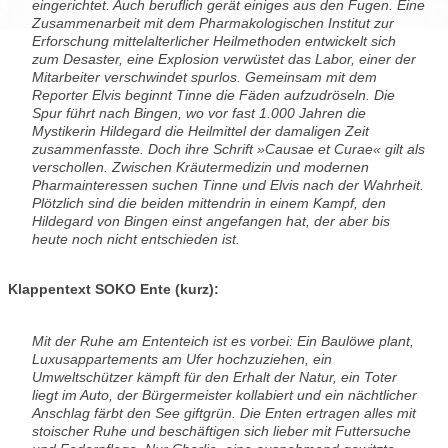
eingerichtet. Auch beruflich gerät einiges aus den Fugen. Eine
Zusammenarbeit mit dem Pharmakologischen Institut zur
Erforschung mittelalterlicher Heilmethoden entwickelt sich
zum Desaster, eine Explosion verwüstet das Labor, einer der
Mitarbeiter verschwindet spurlos. Gemeinsam mit dem
Reporter Elvis beginnt Tinne die Fäden aufzudröseln. Die
Spur führt nach Bingen, wo vor fast 1.000 Jahren die
Mystikerin Hildegard die Heilmittel der damaligen Zeit
zusammenfasste. Doch ihre Schrift »Causae et Curae« gilt als
verschollen. Zwischen Kräutermedizin und modernen
Pharmainteressen suchen Tinne und Elvis nach der Wahrheit.
Plötzlich sind die beiden mittendrin in einem Kampf, den
Hildegard von Bingen einst angefangen hat, der aber bis
heute noch nicht entschieden ist.
Klappentext SOKO Ente (kurz):
Mit der Ruhe am Ententeich ist es vorbei: Ein Baulöwe plant,
Luxusappartements am Ufer hochzuziehen, ein
Umweltschützer kämpft für den Erhalt der Natur, ein Toter
liegt im Auto, der Bürgermeister kollabiert und ein nächtlicher
Anschlag färbt den See giftgrün. Die Enten ertragen alles mit
stoischer Ruhe und beschäftigen sich lieber mit Futtersuche