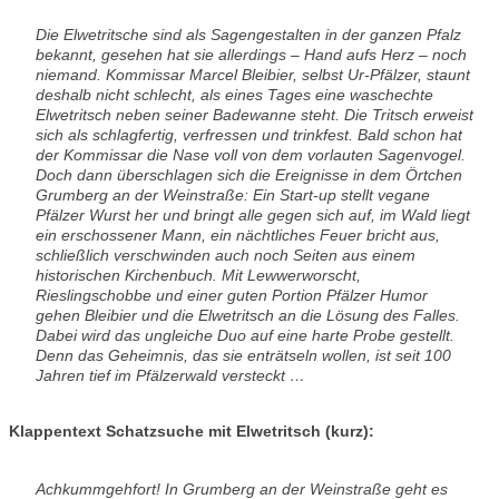
Die Elwetritsche sind als Sagengestalten in der ganzen Pfalz
bekannt, gesehen hat sie allerdings – Hand aufs Herz – noch
niemand. Kommissar Marcel Bleibier, selbst Ur-Pfälzer, staunt
deshalb nicht schlecht, als eines Tages eine waschechte
Elwetritsch neben seiner Badewanne steht. Die Tritsch erweist
sich als schlagfertig, verfressen und trinkfest. Bald schon hat
der Kommissar die Nase voll von dem vorlauten Sagenvogel.
Doch dann überschlagen sich die Ereignisse in dem Örtchen
Grumberg an der Weinstraße: Ein Start-up stellt vegane
Pfälzer Wurst her und bringt alle gegen sich auf, im Wald liegt
ein erschossener Mann, ein nächtliches Feuer bricht aus,
schließlich verschwinden auch noch Seiten aus einem
historischen Kirchenbuch. Mit Lewwerworscht,
Rieslingschobbe und einer guten Portion Pfälzer Humor
gehen Bleibier und die Elwetritsch an die Lösung des Falles.
Dabei wird das ungleiche Duo auf eine harte Probe gestellt.
Denn das Geheimnis, das sie enträtseln wollen, ist seit 100
Jahren tief im Pfälzerwald versteckt …
Klappentext Schatzsuche mit Elwetritsch (kurz):
Achkummgehfort! In Grumberg an der Weinstraße geht es