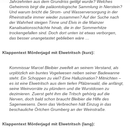
Jahrzehnten aus dem Grundriss getilgt wurde? Welches
Geheimnis birgt die paläontologische Sammlung in Nierstein?
Und warum bricht die Strom- und Wasserversorgung in der
Rheinstraße immer wieder zusammen? Auf der Suche nach
der Wahrheit steigen Tinne und Elvis in die Mainzer
Kanalisationsschächte hinab, die in der Sommerhitze
trockengefallen sind. Doch dort unten ist etwas verborgen,
das besser unangetastet geblieben wäre …
Klappentext Mörderjagd mit Elwetritsch (kurz):
Kommissar Marcel Bleibier zweifelt an seinem Verstand, als
urplötzlich ein buntes Vogelwesen neben seiner Badewanne
steht. Ein Schoppen zu viel? Eine Halluzination? Mitnichten –
es ist eine Elwetritsch aus dem tiefen Pfälzerwald, die anfängt,
seine Weinvorräte zu plündern und die Wurstdosen zu
dezimieren. Zuerst geht ihm die Tritsch gehörig auf die
Nerven, doch bald schon braucht Bleibier die Hilfe des
Sagenwesens. Denn das Verbrechen hält Einzug in das
beschauliche Örtchen Grumberg an der Weinstraße.
Klappentext Mörderjagd mit Elwetritsch (lang):